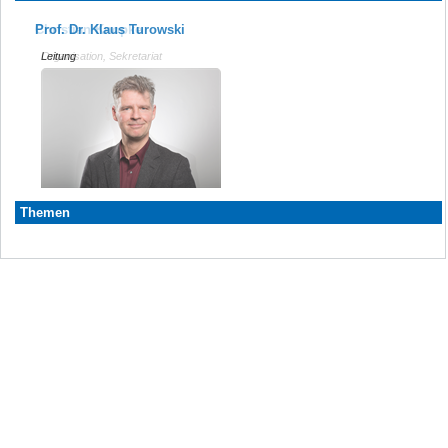
Prof. Dr. Klaus Turowski
Christian Knopke
Leitung
Organisation, Sekretariat
Themen