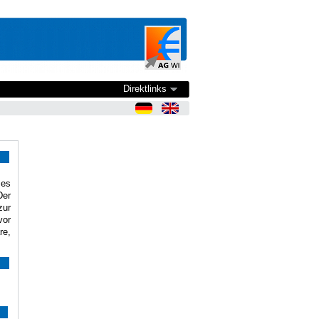
Direktlinks
ses
Der
zur
vor
re,