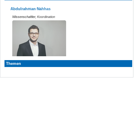
Abdulrahman Nahhas
Christian Haertel
Wissenschaftler, Koordination
Wissenschaftler
Themen