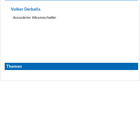
Manuel Arens
Volker Derballa
Assoziierter Wissenschaftler
Assoziierter Wissenschaftler
Themen