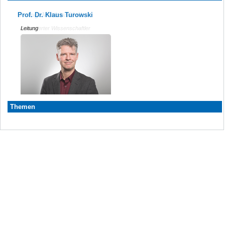
Prof. Dr. Klaus Turowski
Dr.-Ing. Matthias Volk
Leitung
Assoziierter Wissenschaftler
Themen