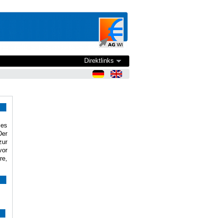
Direktlinks
ses
Der
zur
vor
re,