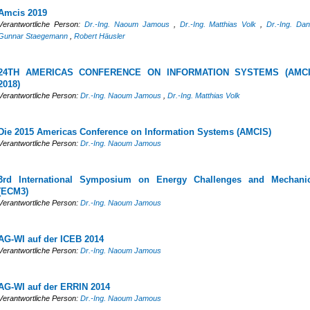
Amcis 2019
Verantwortliche Person:
Dr.-Ing. Naoum Jamous
,
Dr.-Ing. Matthias Volk
,
Dr.-Ing. Dan
Gunnar Staegemann
,
Robert Häusler
24TH AMERICAS CONFERENCE ON INFORMATION SYSTEMS (AMC
2018)
Verantwortliche Person:
Dr.-Ing. Naoum Jamous
,
Dr.-Ing. Matthias Volk
Die 2015 Americas Conference on Information Systems (AMCIS)
Verantwortliche Person:
Dr.-Ing. Naoum Jamous
3rd International Symposium on Energy Challenges and Mechani
(ECM3)
Verantwortliche Person:
Dr.-Ing. Naoum Jamous
AG-WI auf der ICEB 2014
Verantwortliche Person:
Dr.-Ing. Naoum Jamous
AG-WI auf der ERRIN 2014
Verantwortliche Person:
Dr.-Ing. Naoum Jamous