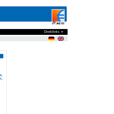
Direktlinks
s,
P-